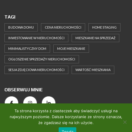
TAGI
BUDOWA DOMU
CENA NIERUCHOMOŚCI
HOME STAGING
INWESTOWANIE W NIERUCHOMOŚCI
MIESZKANIE NA SPRZEDAŻ
MINIMALISTYCZNY DOM
MOJE MIESZKANIE
OGŁOSZENIE SPRZEDAŻY NIERUCHOMOŚCI
SESJA ZDJĘCIOWA NIERUCHOMOŚCI
WARTOŚĆ MIESZKANIA
OBSERWUJ MNIE
Ta strona korzysta z ciasteczek aby świadczyć usługi na
najwyższym poziomie. Dalsze korzystanie ze strony oznacza,
że zgadzasz się na ich użycie.
2025 Perfect Home Concept. All rights reserved.
Zgoda