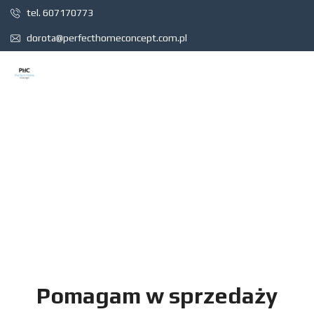
ZAMIESZKAJ BLIŻEJ SIEBIE...
tel. 607170773
dorota@perfecthomeconcept.com.pl
Pomagam w sprzedaży