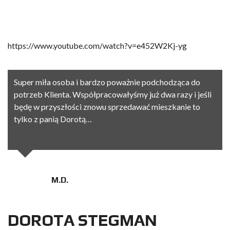
https://www.youtube.com/watch?v=e452W2Kj-yg
Super miła osoba i bardzo poważnie podchodząca do
potrzeb Klienta. Współpracowałyśmy już dwa razy i jeśli
będę w przyszłości znowu sprzedawać mieszkanie to
tylko z panią Dorotą…
M.D.
DOROTA STEGMAN