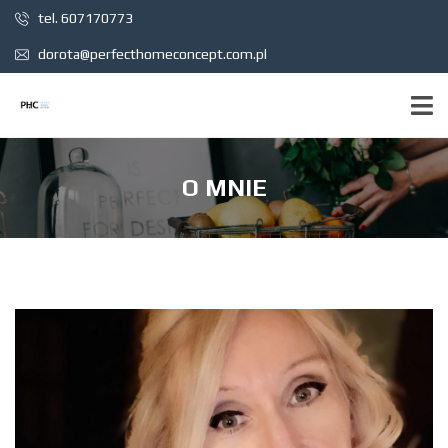
tel. 607170773
dorota@perfecthomeconcept.com.pl
O MNIE