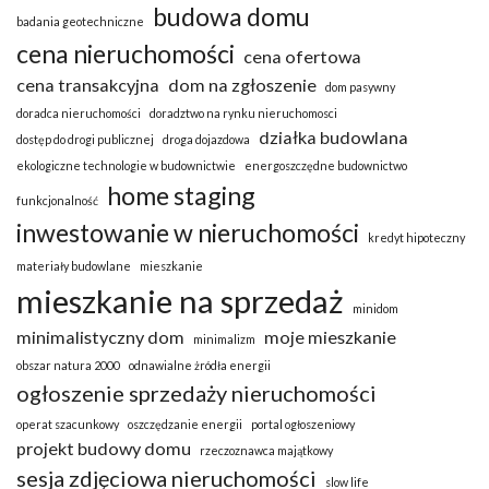
budowa domu
badania geotechniczne
cena nieruchomości
cena ofertowa
cena transakcyjna
dom na zgłoszenie
dom pasywny
doradca nieruchomości
doradztwo na rynku nieruchomosci
działka budowlana
dostęp do drogi publicznej
droga dojazdowa
ekologiczne technologie w budownictwie
energoszczędne budownictwo
home staging
funkcjonalność
inwestowanie w nieruchomości
kredyt hipoteczny
materiały budowlane
mieszkanie
mieszkanie na sprzedaż
minidom
minimalistyczny dom
moje mieszkanie
minimalizm
obszar natura 2000
odnawialne żródła energii
ogłoszenie sprzedaży nieruchomości
operat szacunkowy
oszczędzanie energii
portal ogłoszeniowy
projekt budowy domu
rzeczoznawca majątkowy
sesja zdjęciowa nieruchomości
slow life