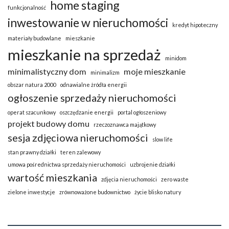
home staging
funkcjonalność
inwestowanie w nieruchomości
kredyt hipoteczny
materiały budowlane
mieszkanie
mieszkanie na sprzedaż
minidom
minimalistyczny dom
moje mieszkanie
minimalizm
obszar natura 2000
odnawialne żródła energii
ogłoszenie sprzedaży nieruchomości
operat szacunkowy
oszczędzanie energii
portal ogłoszeniowy
projekt budowy domu
rzeczoznawca majątkowy
sesja zdjęciowa nieruchomości
slow life
stan prawny działki
teren zalewowy
umowa pośrednictwa sprzedaży nieruchomości
uzbrojenie działki
wartość mieszkania
zdjęcia nieruchomości
zero waste
zielone inwestycje
zrównoważone budownictwo
życie blisko natury