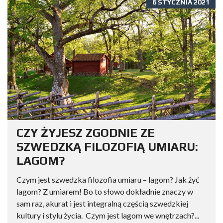
6 STYCZNIA 2021
CZY ŻYJESZ ZGODNIE ZE
SZWEDZKĄ FILOZOFIĄ UMIARU:
LAGOM?
Czym jest szwedzka filozofia umiaru – lagom? Jak żyć
lagom? Z umiarem! Bo to słowo dokładnie znaczy w
sam raz, akurat i jest integralną częścią szwedzkiej
kultury i stylu życia. Czym jest lagom we wnętrzach?...