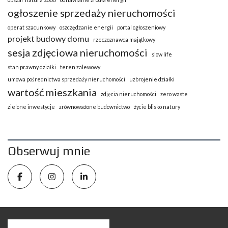
ogłoszenie sprzedaży nieruchomości
operat szacunkowy
oszczędzanie energii
portal ogłoszeniowy
projekt budowy domu
rzeczoznawca majątkowy
sesja zdjęciowa nieruchomości
slow life
stan prawny działki
teren zalewowy
umowa pośrednictwa sprzedaży nieruchomości
uzbrojenie działki
wartość mieszkania
zdjęcia nieruchomości
zero waste
zielone inwestycje
zrównoważone budownictwo
życie blisko natury
Obserwuj mnie