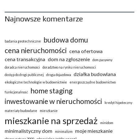
Najnowsze komentarze
budowa domu
badania geotechniczne
cena nieruchomości
cena ofertowa
cena transakcyjna
dom na zgłoszenie
dom pasywny
doradca nieruchomości
doradztwo na rynku nieruchomosci
działka budowlana
dostęp do drogi publicznej
droga dojazdowa
ekologiczne technologie w budownictwie
energoszczędne budownictwo
home staging
funkcjonalność
inwestowanie w nieruchomości
kredyt hipoteczny
materiały budowlane
mieszkanie
mieszkanie na sprzedaż
minidom
minimalistyczny dom
moje mieszkanie
minimalizm
obszar natura 2000
odnawialne żródła energii