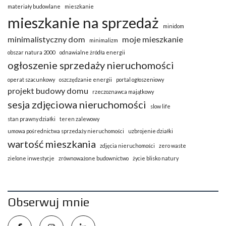
materiały budowlane
mieszkanie
mieszkanie na sprzedaż
minidom
minimalistyczny dom
moje mieszkanie
minimalizm
obszar natura 2000
odnawialne żródła energii
ogłoszenie sprzedaży nieruchomości
operat szacunkowy
oszczędzanie energii
portal ogłoszeniowy
projekt budowy domu
rzeczoznawca majątkowy
sesja zdjęciowa nieruchomości
slow life
stan prawny działki
teren zalewowy
umowa pośrednictwa sprzedaży nieruchomości
uzbrojenie działki
wartość mieszkania
zdjęcia nieruchomości
zero waste
zielone inwestycje
zrównoważone budownictwo
życie blisko natury
Obserwuj mnie