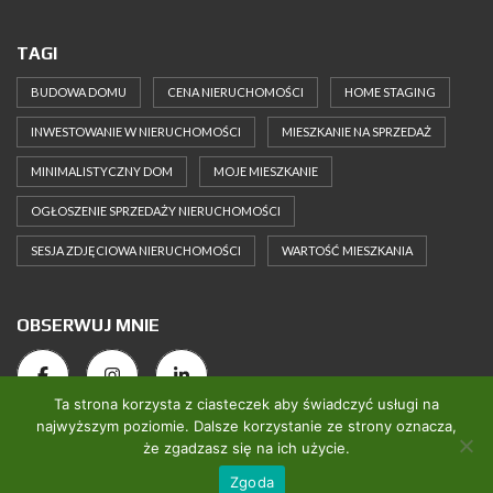
TAGI
BUDOWA DOMU
CENA NIERUCHOMOŚCI
HOME STAGING
INWESTOWANIE W NIERUCHOMOŚCI
MIESZKANIE NA SPRZEDAŻ
MINIMALISTYCZNY DOM
MOJE MIESZKANIE
OGŁOSZENIE SPRZEDAŻY NIERUCHOMOŚCI
SESJA ZDJĘCIOWA NIERUCHOMOŚCI
WARTOŚĆ MIESZKANIA
OBSERWUJ MNIE
Ta strona korzysta z ciasteczek aby świadczyć usługi na
najwyższym poziomie. Dalsze korzystanie ze strony oznacza,
że zgadzasz się na ich użycie.
2025 Perfect Home Concept. All rights reserved.
Zgoda