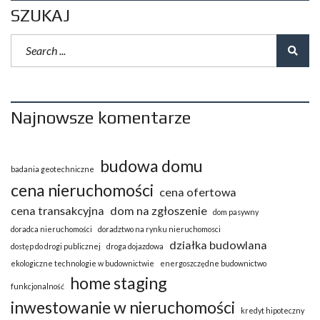
SZUKAJ
Najnowsze komentarze
budowa domu
badania geotechniczne
cena nieruchomości
cena ofertowa
cena transakcyjna
dom na zgłoszenie
dom pasywny
doradca nieruchomości
doradztwo na rynku nieruchomosci
działka budowlana
dostęp do drogi publicznej
droga dojazdowa
ekologiczne technologie w budownictwie
energoszczędne budownictwo
home staging
funkcjonalność
inwestowanie w nieruchomości
kredyt hipoteczny