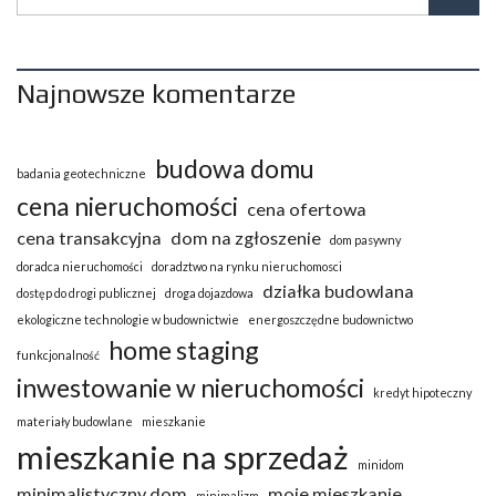
Najnowsze komentarze
budowa domu
badania geotechniczne
cena nieruchomości
cena ofertowa
cena transakcyjna
dom na zgłoszenie
dom pasywny
doradca nieruchomości
doradztwo na rynku nieruchomosci
działka budowlana
dostęp do drogi publicznej
droga dojazdowa
ekologiczne technologie w budownictwie
energoszczędne budownictwo
home staging
funkcjonalność
inwestowanie w nieruchomości
kredyt hipoteczny
materiały budowlane
mieszkanie
mieszkanie na sprzedaż
minidom
minimalistyczny dom
moje mieszkanie
minimalizm