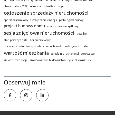
obszar natura 2000
odnawialne żródła energii
ogłoszenie sprzedaży nieruchomości
operat szacunkowy
oszczędzanie energii
portal ogłoszeniowy
projekt budowy domu
rzeczoznawca majątkowy
sesja zdjęciowa nieruchomości
slow life
stan prawny działki
teren zalewowy
umowa pośrednictwa sprzedaży nieruchomości
uzbrojenie działki
wartość mieszkania
zdjęcia nieruchomości
zero waste
zielone inwestycje
zrównoważone budownictwo
życie blisko natury
Obserwuj mnie