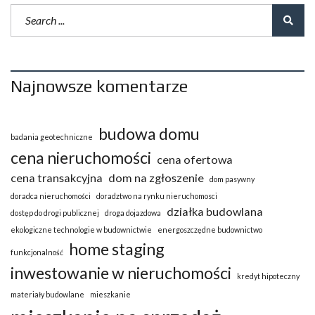
Najnowsze komentarze
budowa domu
badania geotechniczne
cena nieruchomości
cena ofertowa
cena transakcyjna
dom na zgłoszenie
dom pasywny
doradca nieruchomości
doradztwo na rynku nieruchomosci
działka budowlana
dostęp do drogi publicznej
droga dojazdowa
ekologiczne technologie w budownictwie
energoszczędne budownictwo
home staging
funkcjonalność
inwestowanie w nieruchomości
kredyt hipoteczny
materiały budowlane
mieszkanie