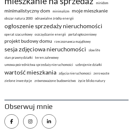
mieszkanie na sprzedaż
minidom
minimalistyczny dom
moje mieszkanie
minimalizm
obszar natura 2000
odnawialne żródła energii
ogłoszenie sprzedaży nieruchomości
operat szacunkowy
oszczędzanie energii
portal ogłoszeniowy
projekt budowy domu
rzeczoznawca majątkowy
sesja zdjęciowa nieruchomości
slow life
stan prawny działki
teren zalewowy
umowa pośrednictwa sprzedaży nieruchomości
uzbrojenie działki
wartość mieszkania
zdjęcia nieruchomości
zero waste
zielone inwestycje
zrównoważone budownictwo
życie blisko natury
Obserwuj mnie