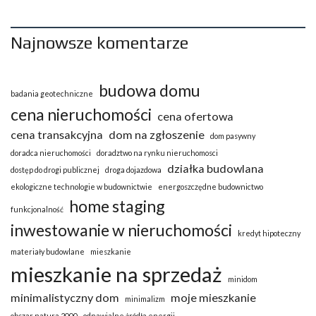
Najnowsze komentarze
budowa domu
badania geotechniczne
cena nieruchomości
cena ofertowa
cena transakcyjna
dom na zgłoszenie
dom pasywny
doradca nieruchomości
doradztwo na rynku nieruchomosci
działka budowlana
dostęp do drogi publicznej
droga dojazdowa
ekologiczne technologie w budownictwie
energoszczędne budownictwo
home staging
funkcjonalność
inwestowanie w nieruchomości
kredyt hipoteczny
materiały budowlane
mieszkanie
mieszkanie na sprzedaż
minidom
minimalistyczny dom
moje mieszkanie
minimalizm
obszar natura 2000
odnawialne żródła energii