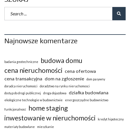
Najnowsze komentarze
budowa domu
badania geotechniczne
cena nieruchomości
cena ofertowa
cena transakcyjna
dom na zgłoszenie
dom pasywny
doradca nieruchomości
doradztwo na rynku nieruchomosci
działka budowlana
dostęp do drogi publicznej
droga dojazdowa
ekologiczne technologie w budownictwie
energoszczędne budownictwo
home staging
funkcjonalność
inwestowanie w nieruchomości
kredyt hipoteczny
materiały budowlane
mieszkanie