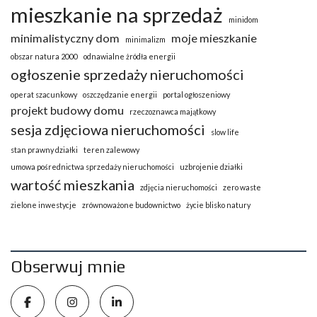
mieszkanie na sprzedaż
minidom
minimalistyczny dom
moje mieszkanie
minimalizm
obszar natura 2000
odnawialne żródła energii
ogłoszenie sprzedaży nieruchomości
operat szacunkowy
oszczędzanie energii
portal ogłoszeniowy
projekt budowy domu
rzeczoznawca majątkowy
sesja zdjęciowa nieruchomości
slow life
stan prawny działki
teren zalewowy
umowa pośrednictwa sprzedaży nieruchomości
uzbrojenie działki
wartość mieszkania
zdjęcia nieruchomości
zero waste
zielone inwestycje
zrównoważone budownictwo
życie blisko natury
Obserwuj mnie