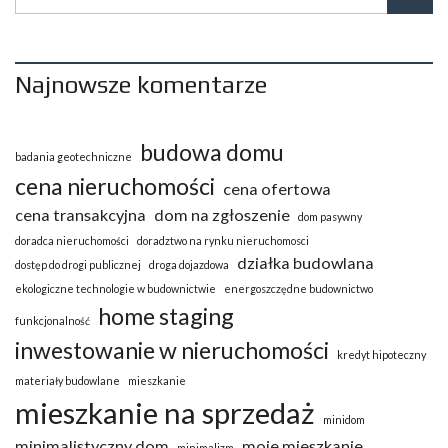
Najnowsze komentarze
budowa domu
badania geotechniczne
cena nieruchomości
cena ofertowa
cena transakcyjna
dom na zgłoszenie
dom pasywny
doradca nieruchomości
doradztwo na rynku nieruchomosci
działka budowlana
dostęp do drogi publicznej
droga dojazdowa
ekologiczne technologie w budownictwie
energoszczędne budownictwo
home staging
funkcjonalność
inwestowanie w nieruchomości
kredyt hipoteczny
materiały budowlane
mieszkanie
mieszkanie na sprzedaż
minidom
minimalistyczny dom
moje mieszkanie
minimalizm