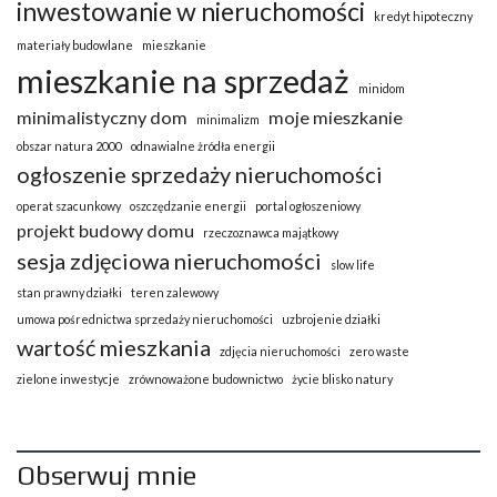
inwestowanie w nieruchomości
kredyt hipoteczny
materiały budowlane
mieszkanie
mieszkanie na sprzedaż
minidom
minimalistyczny dom
moje mieszkanie
minimalizm
obszar natura 2000
odnawialne żródła energii
ogłoszenie sprzedaży nieruchomości
operat szacunkowy
oszczędzanie energii
portal ogłoszeniowy
projekt budowy domu
rzeczoznawca majątkowy
sesja zdjęciowa nieruchomości
slow life
stan prawny działki
teren zalewowy
umowa pośrednictwa sprzedaży nieruchomości
uzbrojenie działki
wartość mieszkania
zdjęcia nieruchomości
zero waste
zielone inwestycje
zrównoważone budownictwo
życie blisko natury
Obserwuj mnie