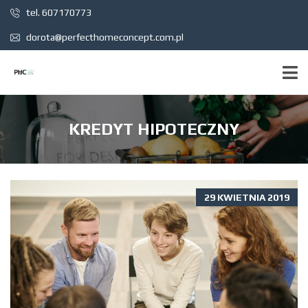
tel. 607170773
dorota@perfecthomeconcept.com.pl
KREDYT HIPOTECZNY
29 KWIETNIA 2019