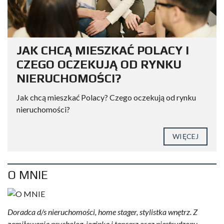
JAK CHCĄ MIESZKAĆ POLACY I
CZEGO OCZEKUJĄ OD RYNKU
NIERUCHOMOŚCI?
Jak chcą mieszkać Polacy? Czego oczekują od rynku
nieruchomości?
WIĘCEJ
O MNIE
Doradca d/s nieruchomości, home stager, stylistka wnętrz. Z
zamiłowania psycholog, joginka i tancerz oraz niestrudzony