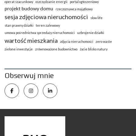
operat szacunkowy
oszczędzanie energii
portal ogłoszeniowy
projekt budowy domu
rzeczoznawca majątkowy
sesja zdjęciowa nieruchomości
slow life
stan prawny działki
teren zalewowy
umowa pośrednictwa sprzedaży nieruchomości
uzbrojenie działki
wartość mieszkania
zdjęcia nieruchomości
zero waste
zielone inwestycje
zrównoważone budownictwo
życie blisko natury
Obserwuj mnie