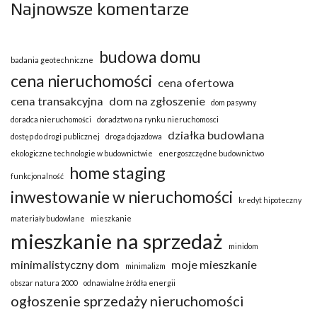
Najnowsze komentarze
budowa domu
badania geotechniczne
cena nieruchomości
cena ofertowa
cena transakcyjna
dom na zgłoszenie
dom pasywny
doradca nieruchomości
doradztwo na rynku nieruchomosci
działka budowlana
dostęp do drogi publicznej
droga dojazdowa
ekologiczne technologie w budownictwie
energoszczędne budownictwo
home staging
funkcjonalność
inwestowanie w nieruchomości
kredyt hipoteczny
materiały budowlane
mieszkanie
mieszkanie na sprzedaż
minidom
minimalistyczny dom
moje mieszkanie
minimalizm
obszar natura 2000
odnawialne żródła energii
ogłoszenie sprzedaży nieruchomości