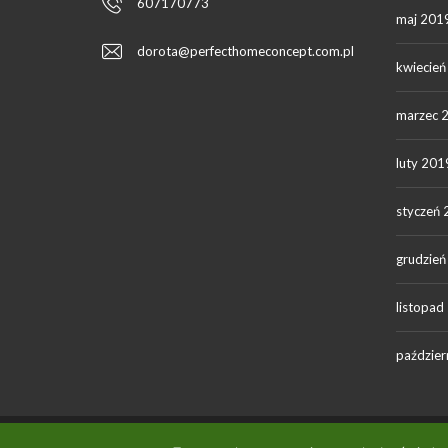
607170773
maj 201
dorota@perfecthomeconcept.com.pl
kwiecie
marzec 
luty 201
styczeń
grudzie
listopad
paździer