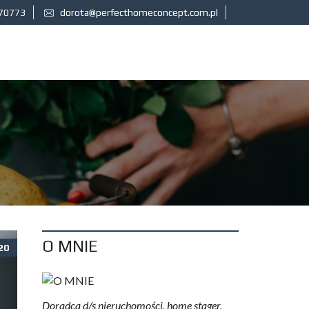
170773
dorota@perfecthomeconcept.com.pl
O MNIE
20
Doradca d/s nieruchomości, home stager,