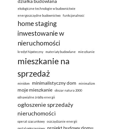
działka budowlana
ekologiczne technologie w budownictwie
energoszczędne budownictwo
funkcjonalność
home staging
inwestowanie w
nieruchomości
kredyt hipoteczny
materiały budowlane
mieszkanie
mieszkanie na
sprzedaż
minimalistyczny dom
minidom
minimalizm
moje mieszkanie
obszar natura 2000
odnawialne żródła energii
ogłoszenie sprzedaży
nieruchomości
operat szacunkowy
oszczędzanie energii
projekt budowy domu
portal ogłoszeniowy