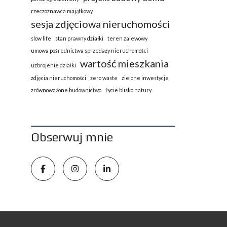
rzeczoznawca majątkowy
sesja zdjęciowa nieruchomości
slow life
stan prawny działki
teren zalewowy
umowa pośrednictwa sprzedaży nieruchomości
wartość mieszkania
uzbrojenie działki
zdjęcia nieruchomości
zero waste
zielone inwestycje
zrównoważone budownictwo
życie blisko natury
Obserwuj mnie