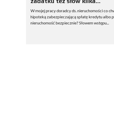
zadatku też słów kilka…
W mojej pracy doradcy ds. nieruchomości co ch
hipoteką zabezpieczającą spłatę kredytu albo p
nieruchomość bezpiecznie? Słowem wstępu...