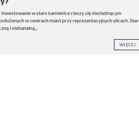
cy?
 Inwestowanie w stare kamienice cieszy się niesłabnącym
położonych w centrach miast przy reprezentacyjnych ulicach. Star
ną i niebanalną...
WIĘCEJ