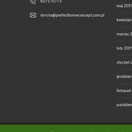
607170773
maj 201
dorota@perfecthomeconcept.com.pl
kwiecie
marzec 
luty 201
styczeń
grudzie
listopad
paździer