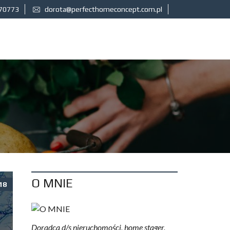
170773
dorota@perfecthomeconcept.com.pl
O MNIE
18
Doradca d/s nieruchomości, home stager,