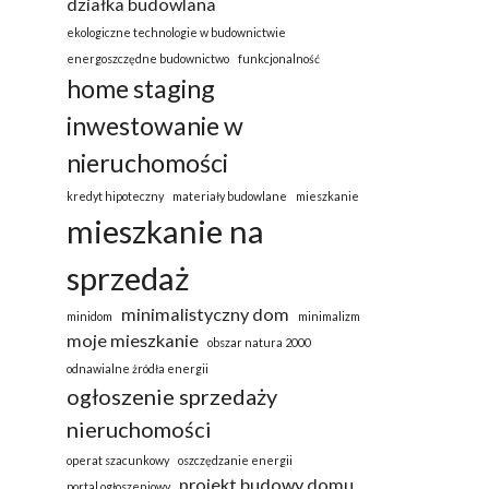
działka budowlana
ekologiczne technologie w budownictwie
energoszczędne budownictwo
funkcjonalność
home staging
inwestowanie w
nieruchomości
kredyt hipoteczny
materiały budowlane
mieszkanie
mieszkanie na
sprzedaż
minimalistyczny dom
minidom
minimalizm
moje mieszkanie
obszar natura 2000
odnawialne żródła energii
ogłoszenie sprzedaży
nieruchomości
operat szacunkowy
oszczędzanie energii
projekt budowy domu
portal ogłoszeniowy