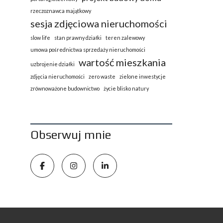
rzeczoznawca majątkowy
sesja zdjęciowa nieruchomości
slow life
stan prawny działki
teren zalewowy
umowa pośrednictwa sprzedaży nieruchomości
wartość mieszkania
uzbrojenie działki
zdjęcia nieruchomości
zero waste
zielone inwestycje
zrównoważone budownictwo
życie blisko natury
Obserwuj mnie